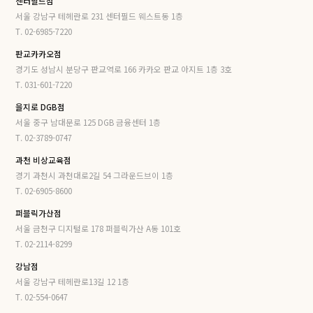
센터필드점
서울 강남구 테헤란로 231 센터필드 웨스트동 1층
T. 02-6985-7220
판교카카오점
경기도 성남시 분당구 판교역로 166 카카오 판교 아지트 1층 3호
T. 031-601-7220
을지로 DGB점
서울 중구 남대문로 125 DGB 금융센터 1층
T. 02-3789-0747
과천 비상교육점
경기 과천시 과천대로2길 54 그라운드브이 1층
T. 02-6905-8600
퍼블릭가산점
서울 금천구 디지털로 178 퍼블릭가산 A동 101호
T. 02-2114-8299
강남점
서울 강남구 테헤란로13길 12 1층
T. 02-554-0647