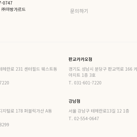
7-0747
1층 ㈜아방가르드
문의하기
판교카카오점
테헤란로 231 센터필드 웨스트동
경기도 성남시 분당구 판교역로 166 
아지트 1층 3호
-7220
T. 031-601-7220
강남점
디지털로 178 퍼블릭가산 A동
서울 강남구 테헤란로13길 12 1층
T. 02-554-0647
-8299