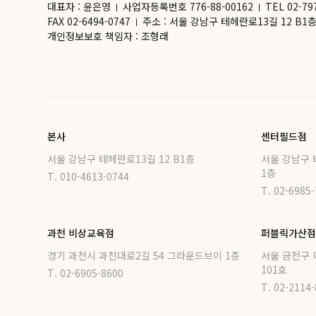
대표자 : 윤은영
사업자등록번호 776-88-00162
TEL 02-79
ㅣ
ㅣ
FAX 02-6494-0747
주소 : 서울 강남구 테헤란로13길 12 B
ㅣ
개인정보보호 책임자 : 조형래
본사
센터필드점
서울 강남구 테헤란로13길 12 B1층
서울 강남구 
1층
T. 010-4613-0744
T. 02-6985
과천 비상교육점
퍼블릭가산점
경기 과천시 과천대로2길 54 그라운드브이 1층
서울 금천구 
101호
T. 02-6905-8600
T. 02-2114