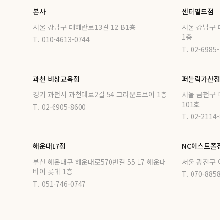
본사
센터필드점
서울 강남구 테헤란로13길 12 B1층
서울 강남구 
1층
T. 010-4613-0744
T. 02-6985
과천 비상교육점
퍼블릭가산점
경기 과천시 과천대로2길 54 그라운드브이 1층
서울 금천구 
101호
T. 02-6905-8600
T. 02-2114
해운대L7점
NC이스트폴
부산 해운대구 해운대로570번길 55 L7 해운대
서울 광진구 
바이 롯데 1층
T. 070-885
T. 051-746-0747