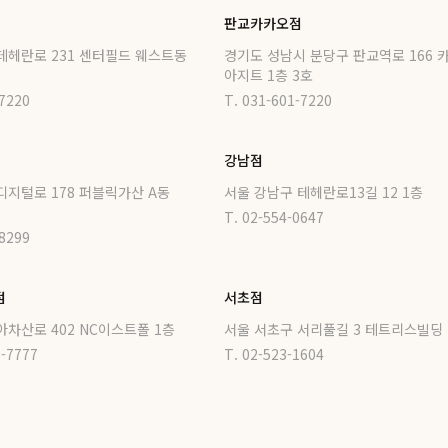
판교카카오점
테헤란로 231 센터필드 웨스트동
경기도 성남시 분당구 판교역로 166 
아지트 1층 3호
-7220
T. 031-601-7220
강남점
디지털로 178 퍼블릭가산 A동
서울 강남구 테헤란로13길 12 1층
T. 02-554-0647
-8299
점
서초점
아차산로 402 NC이스트폴 1층
서울 서초구 서리풀길 3 테트리스빌딩 
8-7777
T. 02-523-1604