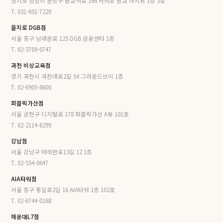
경기도 성남시 분당구 판교역로 166 카카오 판교 아지트 1층 3호
T. 031-601-7220
을지로 DGB점
서울 중구 남대문로 125 DGB 금융센터 1층
T. 02-3789-0747
과천 비상교육점
경기 과천시 과천대로2길 54 그라운드브이 1층
T. 02-6905-8600
퍼블릭가산점
서울 금천구 디지털로 178 퍼블릭가산 A동 101호
T. 02-2114-8299
강남점
서울 강남구 테헤란로13길 12 1층
T. 02-554-0647
AIA타워점
서울 중구 통일로2길 16 AIA타워 1층 102호
T. 02-6744-0168
해운대L7점