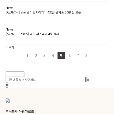
News
[AVANT+ Bakery] 아방베이커리 4호점 을지로 DGB 점 오픈
23.06.21
News
[AVANT+ Bakery] 과일 페스츄리 4종 출시
23.06.07
더보기
1
2
3
4
6
7
8
5
검색
주식회사 아방가르드