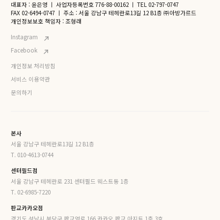
대표자 : 윤은영
ㅣ
사업자등록번호 776-88-00162
ㅣ
TEL 02-797-0747
FAX 02-6494-0747
ㅣ
주소 : 서울 강남구 테헤란로13길 12 B1층 ㈜아방가르드
개인정보보호 책임자 : 조형래
Instagram
Facebook
개인정보 처리방침
서비스 이용약관
문의하기
본사
서울 강남구 테헤란로13길 12 B1층
T. 010-4613-0744
센터필드점
서울 강남구 테헤란로 231 센터필드 웨스트동 1층
T. 02-6985-7220
판교카카오점
경기도 성남시 분당구 판교역로 166 카카오 판교 아지트 1층 3호