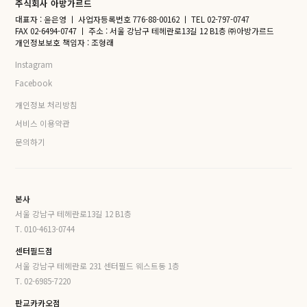
주식회사 아방가르드
대표자 : 윤은영
ㅣ
사업자등록번호 776-88-00162
ㅣ
TEL 02-797-0747
FAX 02-6494-0747
ㅣ
주소 : 서울 강남구 테헤란로13길 12 B1층 ㈜아방가르드
개인정보보호 책임자 : 조형래
Instagram
Facebook
개인정보 처리방침
서비스 이용약관
문의하기
본사
서울 강남구 테헤란로13길 12 B1층
T. 010-4613-0744
센터필드점
서울 강남구 테헤란로 231 센터필드 웨스트동 1층
T. 02-6985-7220
판교카카오점